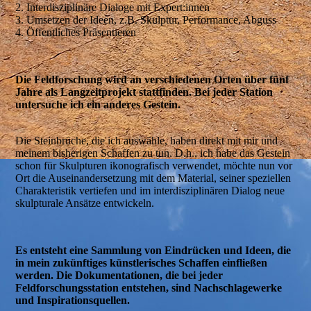
2. Interdisziplinäre Dialoge mit Expert:innen
3. Umsetzen der Ideen, z.B. Skulptur, Performance, Abguss
4. Öffentliches Präsentieren
Die Feldforschung wird an verschiedenen Orten über fünf
Jahre als Langzeitprojekt stattfinden. Bei jeder Station
untersuche ich ein anderes Gestein.
Die Steinbrüche, die ich auswähle, haben direkt mit mir und
meinem bisherigen Schaffen zu tun. D.h., ich habe das Gestein
schon für Skulpturen ikonografisch verwendet, möchte nun vor
Ort die Auseinandersetzung mit dem Material, seiner speziellen
Charakteristik vertiefen und im interdisziplinären Dialog neue
skulpturale Ansätze entwickeln.
Es entsteht eine Sammlung von Eindrücken und Ideen, die
in mein zukünftiges künstlerisches Schaffen einfließen
werden. Die Dokumentationen, die bei jeder
Feldforschungsstation entstehen, sind Nachschlagewerke
und Inspirationsquellen.