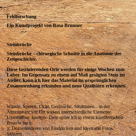
Feldforschung
Ein Kunstprojekt von Rosa Brunner
Steinbrüche
Steinbrüche – chirurgische Schnitte in die Anatomie der
Zeitgeschichte.
Diese faszinierenden Orte werden für einige Wochen zum
Labor. Im Gegensatz zu einem auf Maß gesägten Stein im
Atelier, kann ich hier das Material im ursprünglichen
Zusammenhang erkunden und neue Qualitäten erkennen.
Wände, Spuren, Licht, Geräusche, Strukturen... in der
Atmosphäre vor Ort wirken unterschiedliche Elemente.
Unmittelbar. Intensiv. Dem spüre ich in einem künstlerischen
Prozess nach:
1. Dokumentieren von Eindrücken und Ideen mit Fotos,
Skizzen