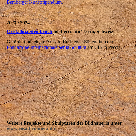
Bamberger Kunststipendium
.
2023 / 2024
Cristallina Steinbruch
bei Peccia im Tessin, Schweiz.
Gefördert mit einem Artist in Residence-Stipendium der
Fondazione Internazionale per la Scultura
am CIS in Peccia.
Weitere Projekte und Skulpturen der Bildhauerin unter
www.rosa-brunner.info