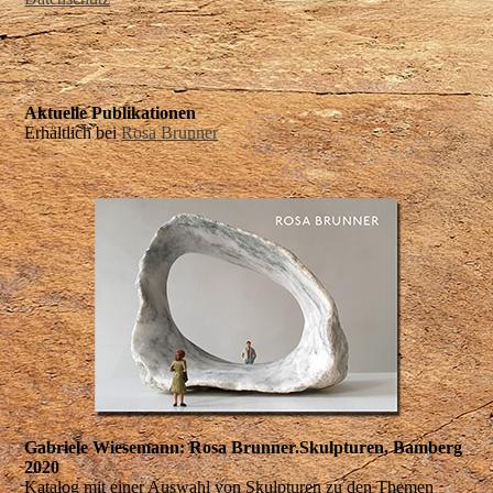
Aktuelle Publikationen
Erhältlich bei
Rosa Brunner
Gabriele Wiesemann: Rosa Brunner.Skulpturen, Bamberg
2020
Katalog mit einer Auswahl von Skulpturen zu den Themen