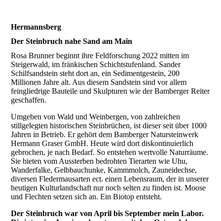
Hermannsberg
Der Steinbruch nahe Sand am Main
Rosa Brunner beginnt ihre Feldforschung 2022 mitten im
Steigerwald, im fränkischen Schichtstufenland. Sander
Schilfsandstein steht dort an, ein Sedimentgestein, 200
Millionen Jahre alt. Aus diesem Sandstein sind vor allem
feingliedrige Bauteile und Skulpturen wie der Bamberger Reiter
geschaffen.
Umgeben von Wald und Weinbergen, von zahlreichen
stillgelegten historischen Steinbrüchen, ist dieser seit über 1000
Jahren in Betrieb. Er gehört dem Bamberger Natursteinwerk
Hermann Graser GmbH. Heute wird dort diskontinuierlich
gebrochen, je nach Bedarf. So entstehen wertvolle Naturräume.
Sie bieten vom Aussterben bedrohten Tierarten wie Uhu,
Wanderfalke, Gelbbauchunke, Kammmolch, Zauneidechse,
diversen Fledermausarten ect. einen Lebensraum, der in unserer
heutigen Kulturlandschaft nur noch selten zu finden ist. Moose
und Flechten setzen sich an. Ein Biotop entsteht.
Der Steinbruch war von April bis September mein Labor.